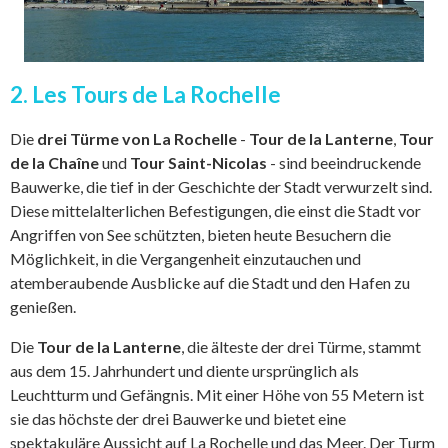
2. Les Tours de La Rochelle
Die
drei Türme von La Rochelle
-
Tour de la Lanterne
,
Tour
de la Chaîne
und
Tour Saint-Nicolas
- sind beeindruckende
Bauwerke, die tief in der Geschichte der Stadt verwurzelt sind.
Diese mittelalterlichen Befestigungen, die einst die Stadt vor
Angriffen von See schützten, bieten heute Besuchern die
Möglichkeit, in die Vergangenheit einzutauchen und
atemberaubende Ausblicke auf die Stadt und den Hafen zu
genießen.
Die
Tour de la Lanterne
, die älteste der drei Türme, stammt
aus dem 15. Jahrhundert und diente ursprünglich als
Leuchtturm und Gefängnis. Mit einer Höhe von 55 Metern ist
sie das höchste der drei Bauwerke und bietet eine
spektakuläre Aussicht auf La Rochelle und das Meer. Der Turm