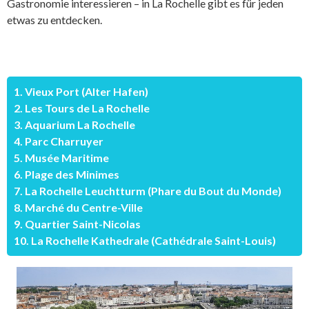
Gastronomie interessieren – in La Rochelle gibt es für jeden
etwas zu entdecken.
1. Vieux Port (Alter Hafen)
2. Les Tours de La Rochelle
3. Aquarium La Rochelle
4. Parc Charruyer
5. Musée Maritime
6. Plage des Minimes
7. La Rochelle Leuchtturm (Phare du Bout du Monde)
8. Marché du Centre-Ville
9. Quartier Saint-Nicolas
10. La Rochelle Kathedrale (Cathédrale Saint-Louis)