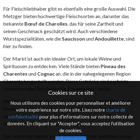
Für Fleischliebhaber gibt es ebenfalls eine große Auswahl. Die
Metzger bieten hochwertige Fleischsorten an, darunter das
bekannte
Bœuf de Charolles
, das für seine Zartheit und
seinen Geschmack geschätzt wird. Auch verschiedene
Wurstspezialitäten, wie die
Saucisson
und
Andouillette
, sind
hier zu finden.
Der Markt ist auch ein idealer Ort, um lokale Weine und
Spirituosen zu entdecken. Viele Stände bieten
Pineau des
Charentes
und
Cognac
an, die in der nahegelegenen Region
Charente hergestellt werden. Diese Getränke sind perfekte
Souvenirs oder Geschenke für Freunde und Familie.
Cookies sur ce site
Neben Lebensmitteln gibt es auf dem Markt auch Stände, die
Nous utilisons des cookies pour personnaliser et améliorer
Blumen, Haushaltswaren und handgefertigte Produkte
votre expérience sur notre site. Lisez notre
charte de
verkaufen. Dies macht den
Marché du Centre-Ville
zu einem
confidentialité
pour plus d'informations sur notre collecte de
données. En cliquant sur "Accepter", vous acceptez l'utilisation
vielseitigen und umfassenden Einkaufserlebnis.
de cookies.
Der Markt ist täglich von 7:30 bis 13:30 Uhr geöffnet, wobei