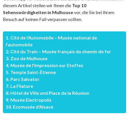
diesem Artikel stellen wir Ihnen die
Top 10
Sehenswürdigkeiten in Mulhouse
vor, die Sie bei Ihrem
Besuch auf keinen Fall verpassen sollten.
1. Cité de l'Automobile – Musée national de
l’automobile
2. Cité du Train – Musée français du chemin de fer
3. Zoo de Mulhouse
4. Musée de l'Impression sur Etoffes
5. Temple Saint-Étienne
6. Parc Salvator
7. La Filature
8. Hôtel de Ville und Place de la Réunion
9. Musée Electropolis
10. Ecomusée d'Alsace