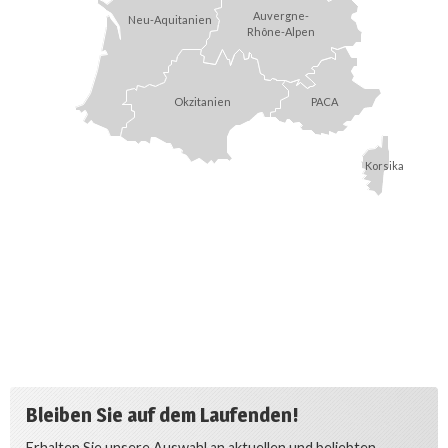
Auvergne-
Neu-Aquitanien
Rhône-Alpen
Okzitanien
PACA
Korsika
Bleiben Sie auf dem Laufenden!
Erhalten Sie unsere Auswahl an aktuellen und beliebten