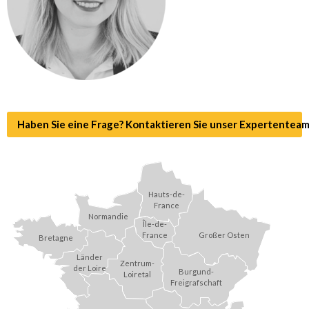
Haben Sie eine Frage? Kontaktieren Sie unser Expertenteam
Hauts-de-
France
Normandie
Île-de-
Großer Osten
France
Bretagne
Länder
Zentrum-
der Loire
Burgund-
Loiretal
Freigrafschaft