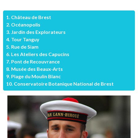
1. Château de Brest
2. Océanopolis
3. Jardin des Explorateurs
4. Tour Tanguy
5. Rue de Siam
6. Les Ateliers des Capucins
7. Pont de Recouvrance
8. Musée des Beaux-Arts
9. Plage du Moulin Blanc
10. Conservatoire Botanique National de Brest