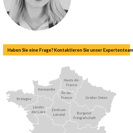
Haben Sie eine Frage? Kontaktieren Sie unser Expertenteam
Hauts-de-
France
Normandie
Île-de-
Großer Osten
France
Bretagne
Länder
Zentrum-
der Loire
Burgund-
Loiretal
Freigrafschaft