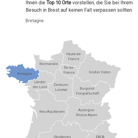
Ihnen die
Top 10 Orte
vorstellen, die Sie bei Ihrem
Besuch in Brest auf keinen Fall verpassen sollten.
Bretagne
Hauts-de-
France
Normandie
Île-de-
Großer Osten
France
Bretagne
Länder
Zentrum-
der Loire
Burgund-
Loiretal
Freigrafschaft
Auvergne-
Neu-Aquitanien
Rhône-Alpen
Okzitanien
PACA