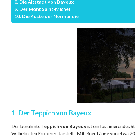
8. Die Altstadt von Bayeux
9. Der Mont Saint-Michel
10. Die Küste der Normandie
1. Der Teppich von Bayeux
Der berühmte
Teppich von Bayeux
ist ein faszinierendes 
Wilhelm den Eroberer darstellt. Mit einer Länge von etwa 7