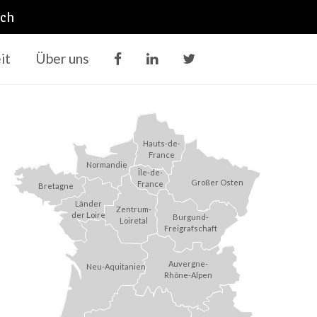
ich
it
Über uns
Hauts-de-
France
Normandie
Île-de-
Großer Osten
France
Bretagne
Länder
Zentrum-
der Loire
Burgund-
Loiretal
Freigrafschaft
Auvergne-
Neu-Aquitanien
Rhône-Alpen