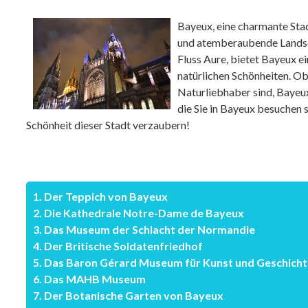
Bayeux, eine charmante Stad
und atemberaubende Landsc
Fluss Aure, bietet Bayeux 
natürlichen Schönheiten. Ob
Naturliebhaber sind, Bayeux 
die Sie in Bayeux besuchen s
Schönheit dieser Stadt verzaubern!
1. Der Teppich von Bayeux
2. Die Kathedrale Notre-Dame de Bayeux
3. Das Museum der Schlacht der Normandie
4. Der Britische Soldatenfriedhof
5. Das Baron Gérard Museum für Kunst und Geschicht
6. Das MAHB Museum
7. Der Botanische Garten von Bayeux