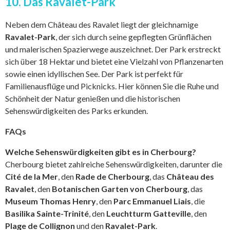
10. Das Ravalet-Park
Neben dem Château des Ravalet liegt der gleichnamige
Ravalet-Park
, der sich durch seine gepflegten Grünflächen
und malerischen Spazierwege auszeichnet. Der Park erstreckt
sich über 18 Hektar und bietet eine Vielzahl von Pflanzenarten
sowie einen idyllischen See. Der Park ist perfekt für
Familienausflüge und Picknicks. Hier können Sie die Ruhe und
Schönheit der Natur genießen und die historischen
Sehenswürdigkeiten des Parks erkunden.
FAQs
Welche Sehenswürdigkeiten gibt es in Cherbourg?
Cherbourg bietet zahlreiche Sehenswürdigkeiten, darunter die
Cité de la Mer
, den
Rade de Cherbourg
, das
Château des
Ravalet
, den
Botanischen Garten von Cherbourg
, das
Museum Thomas Henry
, den
Parc Emmanuel Liais
, die
Basilika Sainte-Trinité
, den
Leuchtturm Gatteville
, den
Plage de Collignon
und den
Ravalet-Park
.