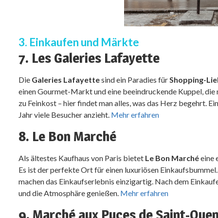
3. Einkaufen und Märkte
7. Les Galeries Lafayette
Die
Galeries Lafayette
sind ein Paradies für
Shopping-Li
einen Gourmet-Markt und eine beeindruckende Kuppel, die m
zu Feinkost – hier findet man alles, was das Herz begehrt. E
Jahr viele Besucher anzieht.
Mehr erfahren
8. Le Bon Marché
Als ältestes Kaufhaus von Paris bietet
Le Bon Marché
eine 
Es ist der perfekte Ort für einen luxuriösen Einkaufsbummel
machen das Einkaufserlebnis einzigartig. Nach dem Einkaufen
und die Atmosphäre genießen.
Mehr erfahren
9. Marché aux Puces de Saint-Oue