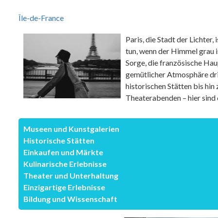
Île-de-France
Paris, die Stadt der Lichter
tun, wenn der Himmel grau i
Sorge, die französische Haup
gemütlicher Atmosphäre dr
historischen Stätten bis hin
Theaterabenden – hier sind
Museen und Kunstgalerien
Historische Stätten
Einkaufen und Märkte
Kulinarische Erlebnisse
Theater und Unterhaltung
Einzigartige Erlebnisse
Bildung und Wissenschaft