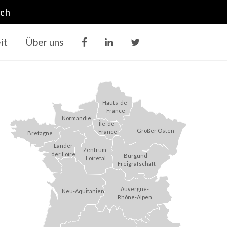
ich
it
Über uns
Hauts-de-
France
Normandie
Île-de-
Großer Osten
France
Bretagne
Länder
Zentrum-
der Loire
Burgund-
Loiretal
Freigrafschaft
Auvergne-
Neu-Aquitanien
Rhône-Alpen