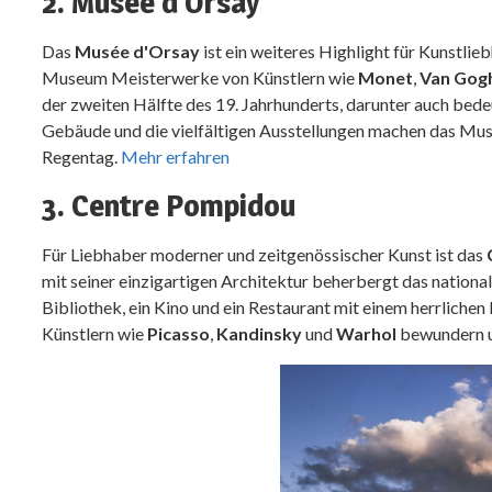
2. Musée d'Orsay
Das
Musée d'Orsay
ist ein weiteres Highlight für Kunstli
Museum Meisterwerke von Künstlern wie
Monet
,
Van Gog
der zweiten Hälfte des 19. Jahrhunderts, darunter auch be
Gebäude und die vielfältigen Ausstellungen machen das Mus
Regentag.
Mehr erfahren
3. Centre Pompidou
Für Liebhaber moderner und zeitgenössischer Kunst ist das
mit seiner einzigartigen Architektur beherbergt das natio
Bibliothek, ein Kino und ein Restaurant mit einem herrliche
Künstlern wie
Picasso
,
Kandinsky
und
Warhol
bewundern u