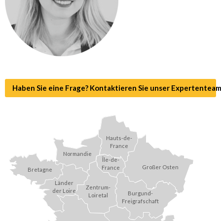
Haben Sie eine Frage? Kontaktieren Sie unser Expertenteam
Hauts-de-
France
Normandie
Île-de-
Großer Osten
France
Bretagne
Länder
Zentrum-
der Loire
Burgund-
Loiretal
Freigrafschaft