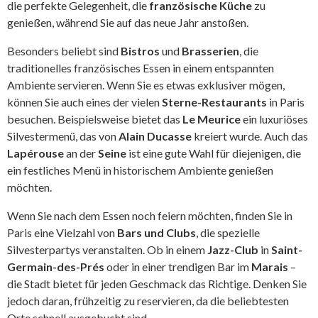
die perfekte Gelegenheit, die
französische Küche
zu
genießen, während Sie auf das neue Jahr anstoßen.
Besonders beliebt sind
Bistros
und
Brasserien
, die
traditionelles französisches Essen in einem entspannten
Ambiente servieren. Wenn Sie es etwas exklusiver mögen,
können Sie auch eines der vielen
Sterne-Restaurants
in Paris
besuchen. Beispielsweise bietet das
Le Meurice
ein luxuriöses
Silvestermenü, das von
Alain Ducasse
kreiert wurde. Auch das
Lapérouse
an der
Seine
ist eine gute Wahl für diejenigen, die
ein festliches Menü in historischem Ambiente genießen
möchten.
Wenn Sie nach dem Essen noch feiern möchten, finden Sie in
Paris eine Vielzahl von
Bars und Clubs
, die spezielle
Silvesterpartys veranstalten. Ob in einem
Jazz-Club
in
Saint-
Germain-des-Prés
oder in einer trendigen Bar im
Marais
–
die Stadt bietet für jeden Geschmack das Richtige. Denken Sie
jedoch daran, frühzeitig zu reservieren, da die beliebtesten
Orte schnell ausgebucht sind.