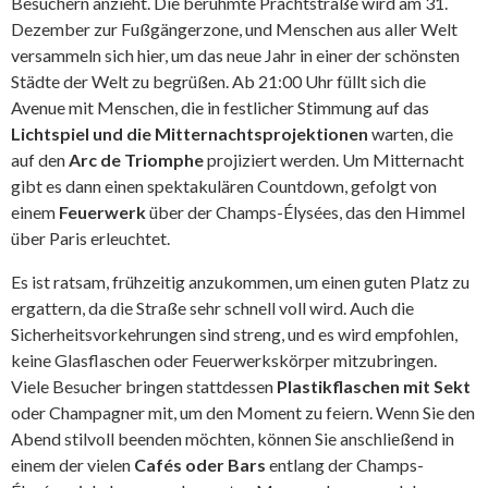
Besuchern anzieht. Die berühmte Prachtstraße wird am 31.
Dezember zur Fußgängerzone, und Menschen aus aller Welt
versammeln sich hier, um das neue Jahr in einer der schönsten
Städte der Welt zu begrüßen. Ab 21:00 Uhr füllt sich die
Avenue mit Menschen, die in festlicher Stimmung auf das
Lichtspiel und die Mitternachtsprojektionen
warten, die
auf den
Arc de Triomphe
projiziert werden. Um Mitternacht
gibt es dann einen spektakulären Countdown, gefolgt von
einem
Feuerwerk
über der Champs-Élysées, das den Himmel
über Paris erleuchtet.
Es ist ratsam, frühzeitig anzukommen, um einen guten Platz zu
ergattern, da die Straße sehr schnell voll wird. Auch die
Sicherheitsvorkehrungen sind streng, und es wird empfohlen,
keine Glasflaschen oder Feuerwerkskörper mitzubringen.
Viele Besucher bringen stattdessen
Plastikflaschen mit Sekt
oder Champagner mit, um den Moment zu feiern. Wenn Sie den
Abend stilvoll beenden möchten, können Sie anschließend in
einem der vielen
Cafés oder Bars
entlang der Champs-