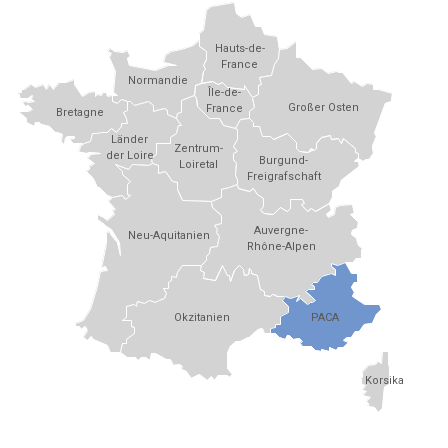
Hauts-de-
France
Normandie
Île-de-
Großer Osten
France
Bretagne
Länder
Zentrum-
der Loire
Burgund-
Loiretal
Freigrafschaft
Auvergne-
Neu-Aquitanien
Rhône-Alpen
Okzitanien
PACA
Korsika