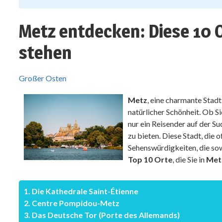
Metz entdecken: Diese 10 Or
stehen
Großer Osten
Metz
, eine charmante Stadt
natürlicher Schönheit. Ob Si
nur ein Reisender auf der Su
zu bieten. Diese Stadt, die o
Sehenswürdigkeiten, die sow
Top 10 Orte
, die Sie in
Met
1. Die Kathedrale Saint-Étienne
2. Centre Pompidou-Metz
3. Das Deutsche Tor (Porte des Allemands)