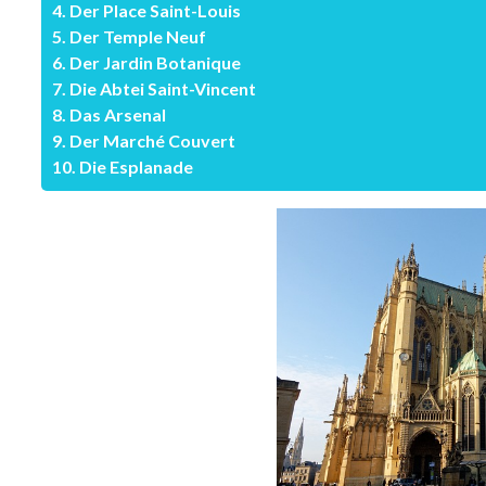
4. Der Place Saint-Louis
5. Der Temple Neuf
6. Der Jardin Botanique
7. Die Abtei Saint-Vincent
8. Das Arsenal
9. Der Marché Couvert
10. Die Esplanade