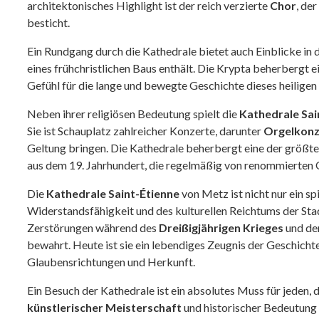
architektonisches Highlight ist der reich verzierte
Chor
, de
besticht.
Ein Rundgang durch die Kathedrale bietet auch Einblicke in 
eines frühchristlichen Baus enthält. Die Krypta beherbergt e
Gefühl für die lange und bewegte Geschichte dieses heiligen
Neben ihrer religiösen Bedeutung spielt die
Kathedrale Sai
Sie ist Schauplatz zahlreicher Konzerte, darunter
Orgelkonz
Geltung bringen. Die Kathedrale beherbergt eine der größte
aus dem 19. Jahrhundert, die regelmäßig von renommierten Or
Die
Kathedrale Saint-Étienne
von Metz ist nicht nur ein s
Widerstandsfähigkeit und des kulturellen Reichtums der Sta
Zerstörungen während des
Dreißigjährigen Krieges
und der
bewahrt. Heute ist sie ein lebendiges Zeugnis der Geschicht
Glaubensrichtungen und Herkunft.
Ein Besuch der Kathedrale ist ein absolutes Muss für jeden
künstlerischer Meisterschaft
und historischer Bedeutung 