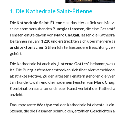
1. Die Kathedrale Saint-Étienne
Die
Kathedrale Saint-Étienne
ist das Herzstück von Metz
seine atemberaubenden
Buntglasfenster
, die eine Gesamt
Fenster, einige davon von
Marc Chagall
, lassen die Kathedra
begannen im Jahr
1220
und erstreckten sich über mehrere Ja
architektonischen Stilen
führte. Besondere Beachtung ver
gehört.
Die Kathedrale ist auch als
„Laterne Gottes“
bekannt, was 
ist. Die Buntglasfenster erstrecken sich über vier verschied
abstrakte Motive. Zu den ältesten Fenstern gehören die We
Jahrhundert, während die modernen Fenster von
Marc Chaga
Kombination aus alter und neuer Kunst verleiht der Kathedra
anzieht.
Das imposante
Westportal
der Kathedrale ist ebenfalls ei
Szenen, die die Fassaden schmücken, erzählen Geschichten a