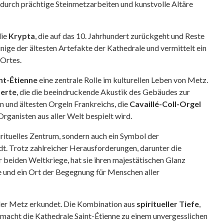
r durch prächtige Steinmetzarbeiten und kunstvolle Altäre
die
Krypta
, die auf das 10. Jahrhundert zurückgeht und Reste
inige der ältesten Artefakte der Kathedrale und vermittelt ein
 Ortes.
nt-Étienne
eine zentrale Rolle im kulturellen Leben von Metz.
erte
, die die beeindruckende Akustik des Gebäudes zur
n und ältesten Orgeln Frankreichs, die
Cavaillé-Coll-Orgel
ganisten aus aller Welt bespielt wird.
pirituelles Zentrum, sondern auch ein Symbol der
dt. Trotz zahlreicher Herausforderungen, darunter die
 beiden Weltkriege, hat sie ihren majestätischen Glanz
e und ein Ort der Begegnung für Menschen aller
, der Metz erkundet. Die Kombination aus
spiritueller Tiefe
,
macht die Kathedrale Saint-Étienne zu einem unvergesslichen