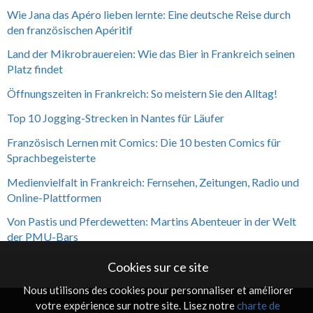
Wie Jana das Apéro lieben lernte: Eine deutsche Reise durch
den französischen Apéritif
Land der Mikrobrauereien: Wie das Bier in Frankreich seinen
Platz findet
Öffnungszeiten in Frankreich: So meistern Sie den Alltag!
Top 10 Jogging-Strecken in Nantes für Läufer
Französisch Lernen mit Comics: Die 10 besten Comics für
Sprachbegeisterte
Medienvielfalt in Frankreich: Fernsehen, Zeitungen, Radio und
Online-Plattformen
Von Pastis und Pferdewetten: Martins Abenteuer in der Welt
der PMU-Bars
Cookies sur ce site
Nous utilisons des cookies pour personnaliser et améliorer
votre expérience sur notre site. Lisez notre
charte de